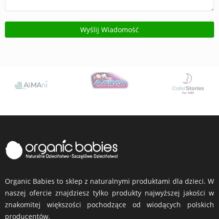
Organic Babies to sklep z naturalnymi produktami dla dzieci. W
naszej ofercie znajdziesz tylko produkty najwyższej jakości w
znakomitej większości pochodzące od wiodących polskich
producentów.