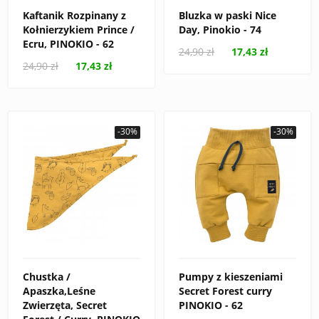
Kaftanik Rozpinany z
Bluzka w paski Nice
Kołnierzykiem Prince /
Day, Pinokio - 74
Ecru, PINOKIO - 62
24,90 zł
17,43 zł
24,90 zł
17,43 zł
-30%
-30%
Chustka /
Pumpy z kieszeniami
Apaszka,Leśne
Secret Forest curry
Zwierzęta, Secret
PINOKIO - 62