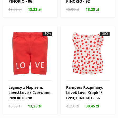
PINOKIO - 86
PINOKIO - 92
18,90 zł
13,23 zł
18,90 zł
13,23 zł
-30%
-30%
Leginsy z Napisem,
Rampers Rozpinany,
Love&Love / Czerwone,
Love&Love Kropki /
PINOKIO - 98
Ecru, PINOKIO - 56
18,90 zł
13,23 zł
43,50 zł
30,45 zł