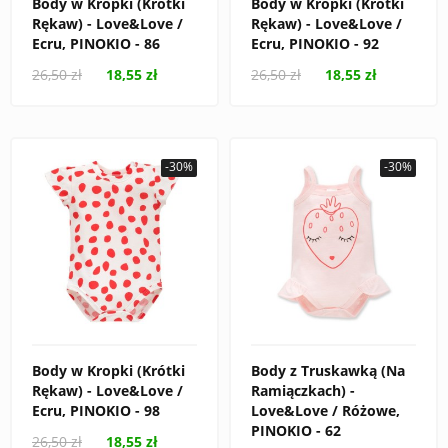
Body w Kropki (Krótki
Body w Kropki (Krótki
Rękaw) - Love&Love /
Rękaw) - Love&Love /
Ecru, PINOKIO - 86
Ecru, PINOKIO - 92
26,50 zł
18,55 zł
26,50 zł
18,55 zł
-30%
-30%
Body w Kropki (Krótki
Body z Truskawką (Na
Rękaw) - Love&Love /
Ramiączkach) -
Ecru, PINOKIO - 98
Love&Love / Różowe,
PINOKIO - 62
26,50 zł
18,55 zł