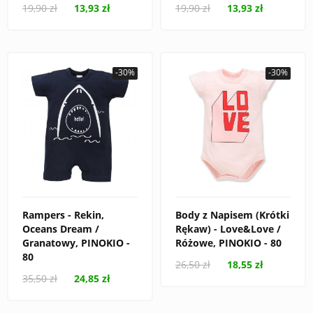
19,90 zł
13,93 zł
19,90 zł
13,93 zł
-30%
-30%
Rampers - Rekin,
Body z Napisem (Krótki
Oceans Dream /
Rękaw) - Love&Love /
Granatowy, PINOKIO -
Różowe, PINOKIO - 80
80
26,50 zł
18,55 zł
35,50 zł
24,85 zł