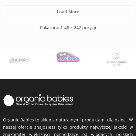
Load More
Pokazano 1-48 z 242 pozycji
Organic Babies to sklep z naturalnymi produktami dla dzieci. W
naszej ofercie znajdziesz tylko produkty najwyższej jakości w
znakomitej większości pochodzące od wiodących polskich