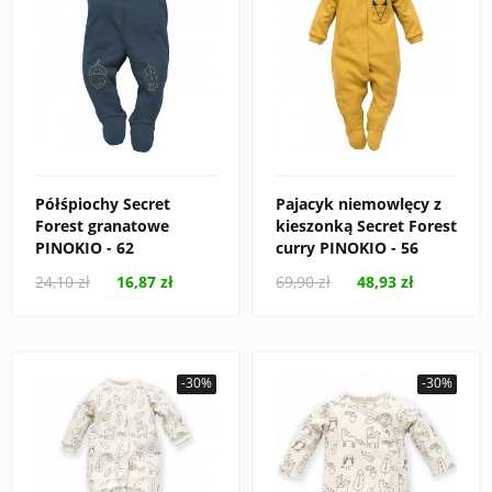
Półśpiochy Secret
Pajacyk niemowlęcy z
Forest granatowe
kieszonką Secret Forest
PINOKIO - 62
curry PINOKIO - 56
24,10 zł
16,87 zł
69,90 zł
48,93 zł
-30%
-30%