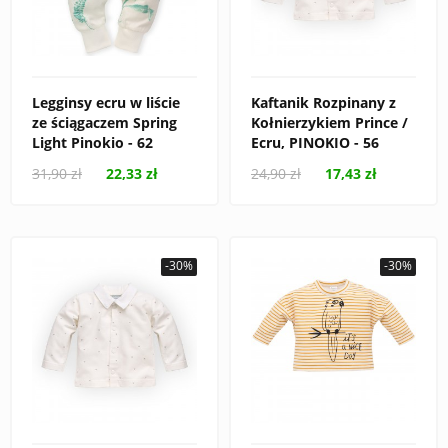
Legginsy ecru w liście
Kaftanik Rozpinany z
ze ściągaczem Spring
Kołnierzykiem Prince /
Light Pinokio - 62
Ecru, PINOKIO - 56
31,90 zł
22,33 zł
24,90 zł
17,43 zł
-30%
-30%