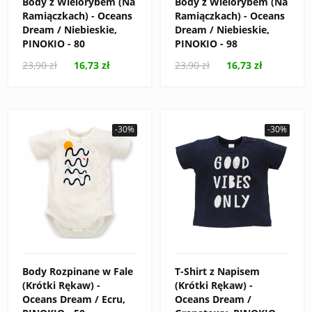
Body z Wielorybem (Na
Body z Wielorybem (Na
Ramiączkach) - Oceans
Ramiączkach) - Oceans
Dream / Niebieskie,
Dream / Niebieskie,
PINOKIO - 80
PINOKIO - 98
23,90 zł
16,73 zł
23,90 zł
16,73 zł
-30%
-30%
Body Rozpinane w Fale
T-Shirt z Napisem
(Krótki Rękaw) -
(Krótki Rękaw) -
Oceans Dream / Ecru,
Oceans Dream /