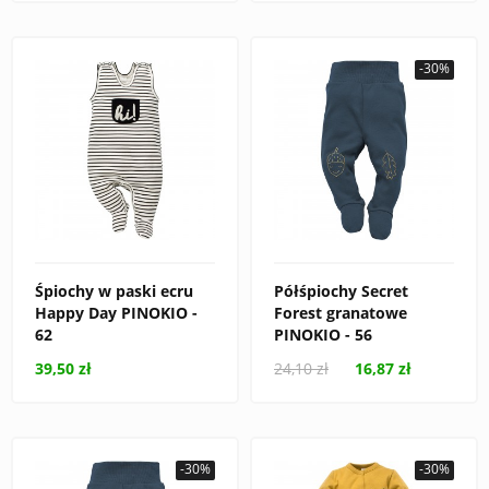
-30%
Śpiochy w paski ecru
Półśpiochy Secret
Happy Day PINOKIO -
Forest granatowe
62
PINOKIO - 56
39,50 zł
24,10 zł
16,87 zł
-30%
-30%