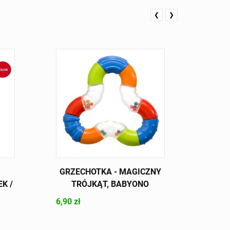
❮
❯
GRZECHOTKA - MAGICZNY
GRZ
K /
TRÓJKĄT, BABYONO
PLU
6,90 zł
15,90 