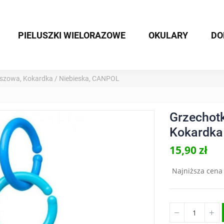
PIELUSZKI WIELORAZOWE
OKULARY
D
szowa, Kokardka / Niebieska, CANPOL
Grzechot
Kokardka
15,90 zł
Najniższa cena