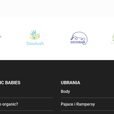
C BABIES
UBRANIA
Body
o organic?
Pajace i Rampersy