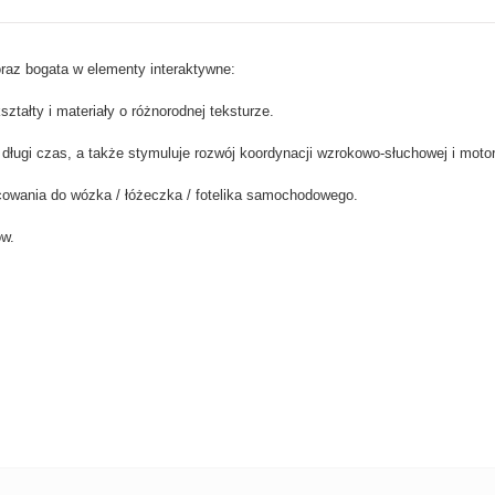
raz bogata w elementy interaktywne:
ztałty i materiały o różnorodnej teksturze.
ługi czas, a także stymuluje rozwój koordynacji wzrokowo-słuchowej i moto
owania do wózka / łóżeczka / fotelika samochodowego.
ów.