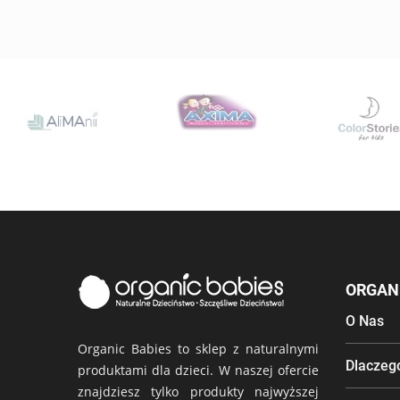
ORGANI
O Nas
Organic Babies to sklep z naturalnymi
Dlaczeg
produktami dla dzieci. W naszej ofercie
znajdziesz tylko produkty najwyższej