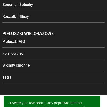
Spodnie i Śpiochy
Koszulki i Bluzy
PIELUSZKI WIELORAZOWE
Pieluszki AIO
Formowanki
Wkłady chłonne
Tetra
Używamy plików cookie, aby poprawić komfort
from OrganicBabies.pl with ❤️