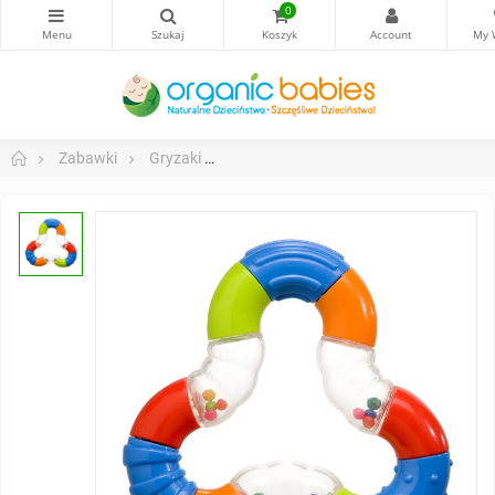
0
Zabawki
Gryzaki
Grzechotka - Magiczny Trójkąt, BAB