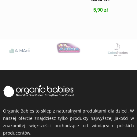
5,90 zł
Organic Babies to sklep z naturalnymi produktami dla dzieci. W
naszej ofercie znajdziesz tylko produkty najwyższej jakości w
znakomitej większości pochodzące od wiodących polskich
producentów.